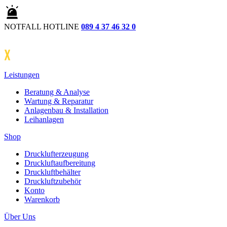
Zum
Inhalt
springen
NOTFALL HOTLINE
089 4 37 46 32 0
Leistungen
Beratung & Analyse
Wartung & Reparatur
Anlagenbau & Installation
Leihanlagen
Shop
Drucklufterzeugung
Druckluftaufbereitung
Druckluftbehälter
Druckluftzubehör
Konto
Warenkorb
Über Uns